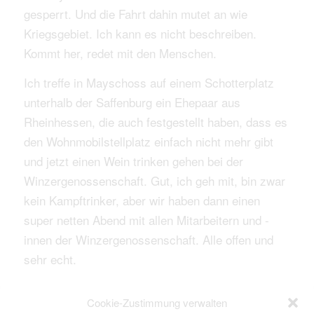
gesperrt. Und die Fahrt dahin mutet an wie
Kriegsgebiet. Ich kann es nicht beschreiben.
Kommt her, redet mit den Menschen.
Ich treffe in Mayschoss auf einem Schotterplatz
unterhalb der Saffenburg ein Ehepaar aus
Rheinhessen, die auch festgestellt haben, dass es
den Wohnmobilstellplatz einfach nicht mehr gibt
und jetzt einen Wein trinken gehen bei der
Winzergenossenschaft. Gut, ich geh mit, bin zwar
kein Kampftrinker, aber wir haben dann einen
super netten Abend mit allen Mitarbeitern und -
innen der Winzergenossenschaft. Alle offen und
sehr echt.
Fazit für heute: Deutschland hat zwar keine
Cookie-Zustimmung verwalten
Wälder mehr, aber Menschen, die für das Echte