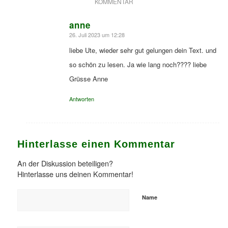
KOMMENTAR
anne
26. Juli 2023 um 12:28
sagte:
liebe Ute, wieder sehr gut gelungen dein Text. und
so schön zu lesen. Ja wie lang noch???? liebe
Grüsse Anne
Antworten
Hinterlasse einen Kommentar
An der Diskussion beteiligen?
Hinterlasse uns deinen Kommentar!
Name