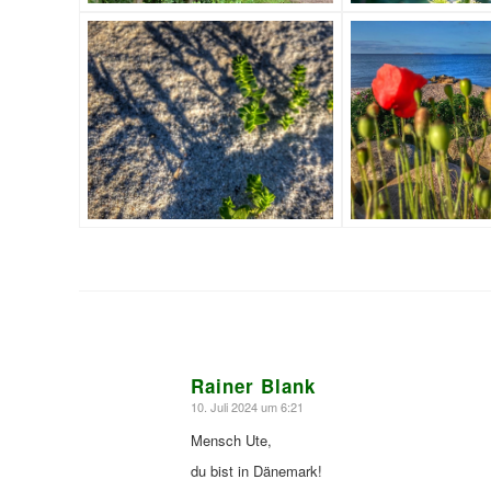
Rainer Blank
10. Juli 2024 um 6:21
sagte:
Mensch Ute,
du bist in Dänemark!