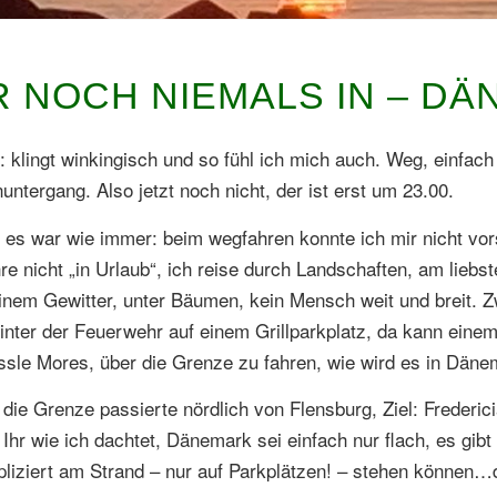
R NOCH NIEMALS IN – DÄ
klingt winkingisch und so fühl ich mich auch. Weg, einfac
ntergang. Also jetzt noch nicht, der ist erst um 23.00.
es war wie immer: beim wegfahren konnte ich mir nicht vor
re nicht „in Urlaub“, ich reise durch Landschaften, am lieb
 einem Gewitter, unter Bäumen, kein Mensch weit und breit.
hinter der Feuerwehr auf einem Grillparkplatz, da kann einem
ssle Mores, über die Grenze zu fahren, wie wird es in Dänem
die Grenze passierte nördlich von Flensburg, Ziel: Frederici
Ihr wie ich dachtet, Dänemark sei einfach nur flach, es gib
ziert am Strand – nur auf Parkplätzen! – stehen können…d