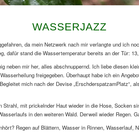
WASSERJAZZ
ggefahren, da mein Netzwerk nach mir verlangte und ich no
 dafür stand die Wassertemperatur bereits an der Tür: 13,
nig neben mir her, alles abschnuppernd. Ich liebe diesen klei
 Wasserheilung freigegeben. Überhaupt habe ich ein Angebo
gleitet mich nach der Devise „ErschderspatzamPlatz“, also
n Strahl, mit prickelnder Haut wieder in die Hose, Socken 
asserlaufs in den weiteren Wald. Derweil wieder Regen. Ga
anhört? Regen auf Blättern, Wasser in Rinnen, Wasserlauf,